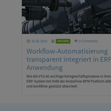
Published
26.06.2019
Category
Start the Conversati
0 Comments
Use Cases
Workflow-Automatisierung
transparent integriert in ER
Anwendung
Wie die VTG AG wichtige Kerngeschäftsprozesse in ihr
ERP-System mit Hilfe der AristaFlow BPM Platform abb
und workflow-gestützt abwickelt.