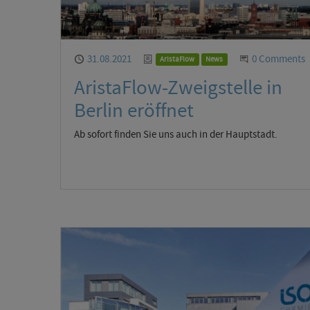
Published
31.08.2021
Categories
Start the Con
0 Comments
AristaFlow
News
AristaFlow-Zweigstelle in
Berlin eröffnet
Ab sofort finden Sie uns auch in der Hauptstadt.