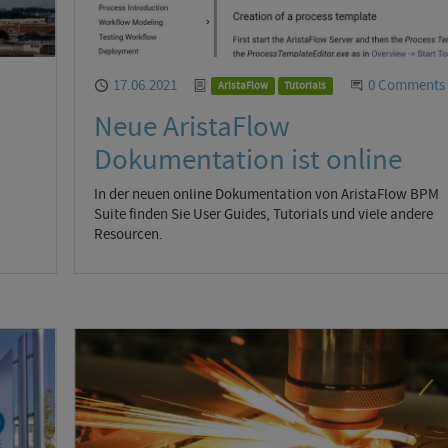
versation
Published
17.06.2021
Categories
Start the Co
0 Comments
AristaFlow
Tutorials
Neue AristaFlow
Dokumentation ist online
In der neuen online Dokumentation von AristaFlow BPM
Suite finden Sie User Guides, Tutorials und viele andere
Resourcen.