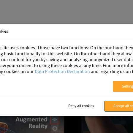
okies
Blog
site uses cookies. Those have two functions: On the one hand they
g basic functionality for this website. On the other hand they allow 
 our content for you by saving and analyzing anonymized user data
aw your consent to using these cookies at any time. Find more inf
ng cookies on our
Data Protection Declaration
and regarding us on 
Settin
Deny all cookies
Accept all c