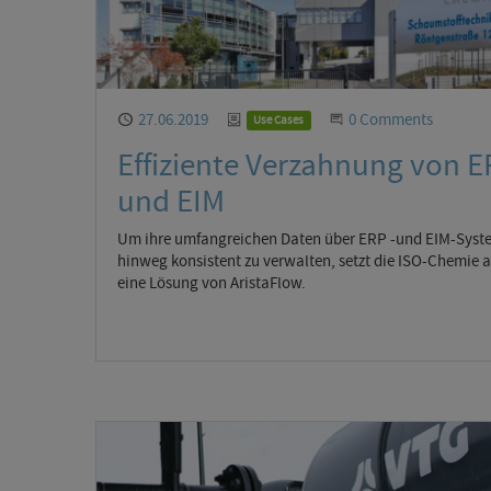
Published
27.06.2019
Category
Start the Conversati
0 Comments
Use Cases
Effiziente Verzahnung von 
und EIM
Um ihre umfangreichen Daten über ERP -und EIM-Syst
hinweg konsistent zu verwalten, setzt die ISO-Chemie a
eine Lösung von AristaFlow.