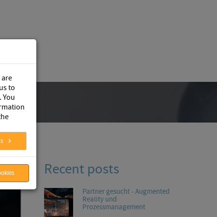
 are
us to
. You
ormation
the
gs
Recent posts
ookies
Partner gesucht - Augmented
Reality und
Prozessmanagement