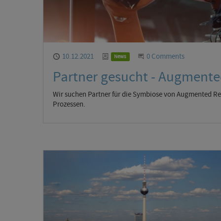
Published
10.12.2021
Category
Start the Conversation
0 Comments
News
Partner gesucht - Augment
Wir suchen Partner für die Symbiose von Augmented Re
Prozessen.