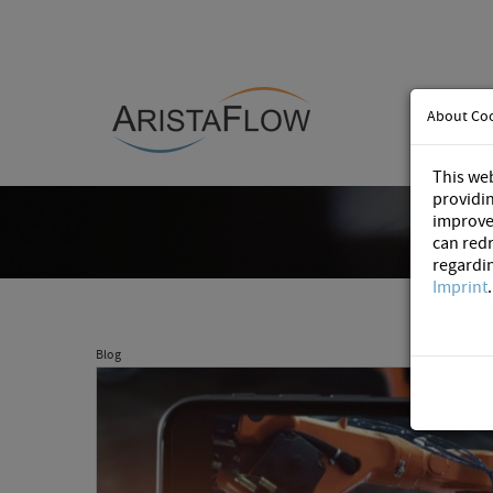
About Co
This web
providin
improve
can redr
regardi
Imprint
.
Blog