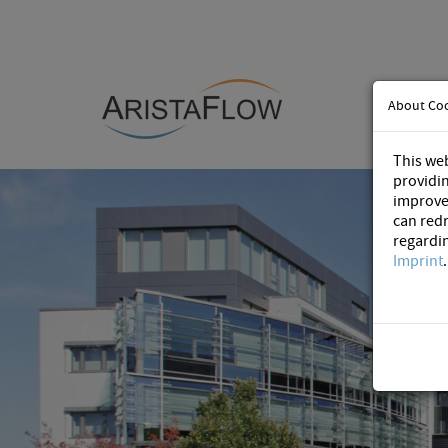
About Co
This web
providin
improve
can redr
regardi
Imprint
.