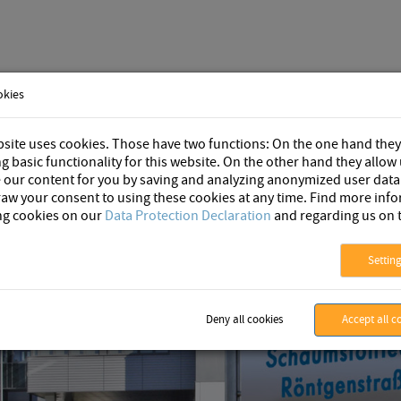
okies
Blog
site uses cookies. Those have two functions: On the one hand they
g basic functionality for this website. On the other hand they allow 
 our content for you by saving and analyzing anonymized user data
aw your consent to using these cookies at any time. Find more inf
ng cookies on our
Data Protection Declaration
and regarding us on 
Settin
Deny all cookies
Accept all c