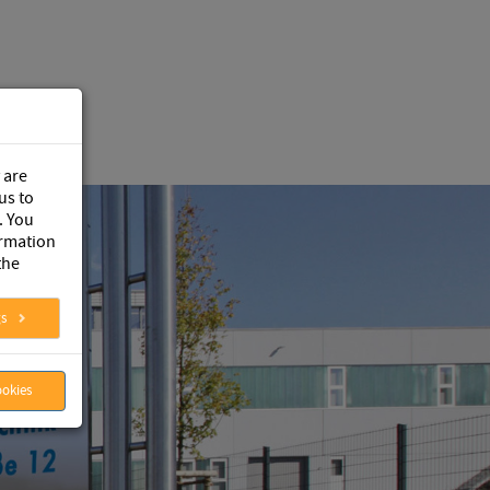
 are
us to
. You
ormation
the
gs
ookies