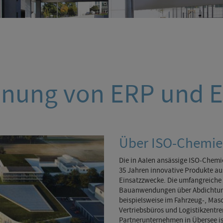
ahnung von ERP und 
tion
Über ISO-Chemie
Die in Aalen ansässige ISO-Chemie
35 Jahren innovative Produkte au
Einsatzzwecke. Die umfangreiche 
Bauanwendungen über Abdichtungs
beispielsweise im Fahrzeug-, Ma
Vertriebsbüros und Logistikzentr
Partnerunternehmen in Übersee is