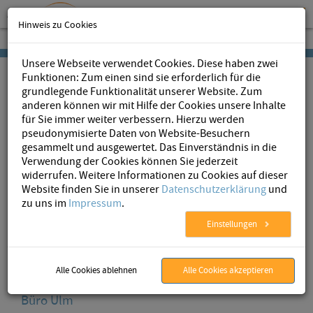
Hinweis zu Cookies
Unsere Webseite verwendet Cookies. Diese haben zwei
Funktionen: Zum einen sind sie erforderlich für die
grundlegende Funktionalität unserer Website. Zum
anderen können wir mit Hilfe der Cookies unsere Inhalte
für Sie immer weiter verbessern. Hierzu werden
pseudonymisierte Daten von Website-Besuchern
AristaFlow
»
Unternehmen
» Kontakt
gesammelt und ausgewertet. Das Einverständnis in die
Verwendung der Cookies können Sie jederzeit
widerrufen. Weitere Informationen zu Cookies auf dieser
Website finden Sie in unserer
Datenschutzerklärung
und
Kontakt
zu uns im
Impressum
.
Einstellungen
Ihre Ansprechpartner
E-Mail:
Martin Jurisch
E-Mail:
Linh Thao Ly
Alle Cookies ablehnen
Alle Cookies akzeptieren
Büro Ulm