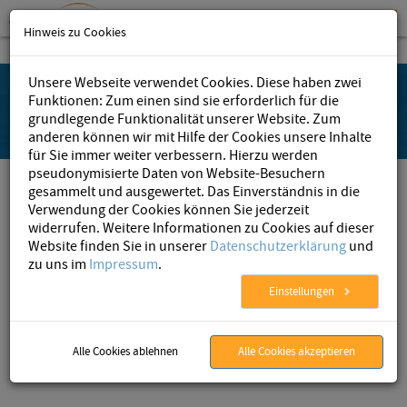
Hinweis zu Cookies
Unsere Webseite verwendet Cookies. Diese haben zwei
Funktionen: Zum einen sind sie erforderlich für die
grundlegende Funktionalität unserer Website. Zum
anderen können wir mit Hilfe der Cookies unsere Inhalte
für Sie immer weiter verbessern. Hierzu werden
pseudonymisierte Daten von Website-Besuchern
„Die AristaFlow BPM Suite bietet nicht
gesammelt und ausgewertet. Das Einverständnis in die
nur alles, was wir von einer BPM Software
Verwendung der Cookies können Sie jederzeit
widerrufen. Weitere Informationen zu Cookies auf dieser
erwarten. Sie ließ sich auch bestens in
Website finden Sie in unserer
Datenschutzerklärung
und
unsere Unternehmensanwendung
zu uns im
Impressum
.
integrieren.“
Einstellungen
Sven Mißfeldt, Leiter Projektmanagement & IT-Prozesse, VTG
AG
Alle Cookies ablehnen
Alle Cookies akzeptieren