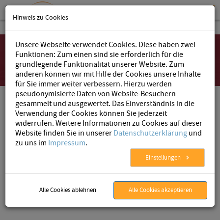
Hinweis zu Cookies
Unsere Webseite verwendet Cookies. Diese haben zwei
Funktionen: Zum einen sind sie erforderlich für die
grundlegende Funktionalität unserer Website. Zum
anderen können wir mit Hilfe der Cookies unsere Inhalte
für Sie immer weiter verbessern. Hierzu werden
pseudonymisierte Daten von Website-Besuchern
„Gezeigt wurde, wie unkompliziert und
gesammelt und ausgewertet. Das Einverständnis in die
übersichtlich die Umsetzung mittels der
Verwendung der Cookies können Sie jederzeit
widerrufen. Weitere Informationen zu Cookies auf dieser
AristaFlow-Lösung sich gestaltet und wie
Website finden Sie in unserer
Datenschutzerklärung
und
schnell und einfach eine Anpassung
zu uns im
Impressum
.
durchzuführen ist, sei sie nun dauerhaft
Einstellungen
oder auf den Einzelfall bezogen.“
Mirko Zipfel, DBIS, Universität Jena
Alle Cookies ablehnen
Alle Cookies akzeptieren