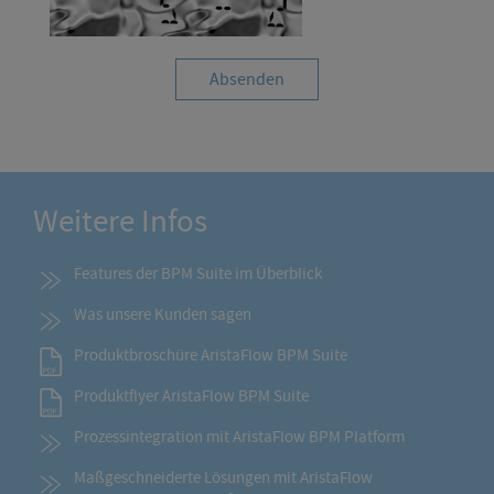
Weitere Infos
Features der BPM Suite im Überblick
Was unsere Kunden sagen
Produktbroschüre AristaFlow BPM Suite
Produktflyer AristaFlow BPM Suite
Prozessintegration mit AristaFlow BPM Platform
Maßgeschneiderte Lösungen mit AristaFlow