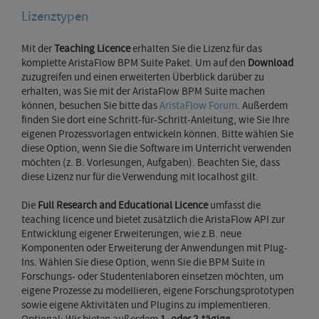
Lizenztypen
Mit der
Teaching Licence
erhalten Sie die Lizenz für das
komplette AristaFlow BPM Suite Paket.
Um auf den
Download
zuzugreifen und einen erweiterten Überblick darüber zu
erhalten, was Sie mit der AristaFlow BPM Suite machen
können, besuchen Sie bitte das
AristaFlow Forum
.
Außerdem
finden Sie dort eine Schritt-für-Schritt-Anleitung, wie Sie Ihre
eigenen Prozessvorlagen entwickeln können.
Bitte wählen Sie
diese Option, wenn Sie die Software im Unterricht verwenden
möchten (z. B. Vorlesungen, Aufgaben).
Beachten Sie, dass
diese Lizenz nur für die Verwendung mit localhost gilt.
Die
Full Research and Educational Licence
umfasst die
teaching licence und
bietet zusätzlich die AristaFlow API zur
Entwicklung eigener Erweiterungen, wie z.B.
neue
Komponenten oder Erweiterung der Anwendungen mit Plug-
Ins.
Wählen Sie diese Option, wenn Sie die BPM Suite in
Forschungs- oder Studentenlaboren einsetzen möchten, um
eigene Prozesse zu modellieren, eigene Forschungsprototypen
sowie eigene Aktivitäten und Plugins zu implementieren.