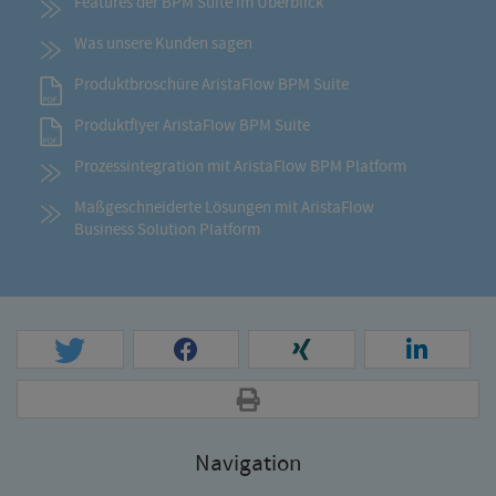
Features der BPM Suite im Überblick
Was unsere Kunden sagen
Produktbroschüre AristaFlow BPM Suite
Produktflyer AristaFlow BPM Suite
Prozessintegration mit AristaFlow BPM Platform
Maßgeschneiderte Lösungen mit AristaFlow
Business Solution Platform
Navigation