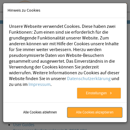
Hinweis zu Cookies
Unsere Webseite verwendet Cookies. Diese haben zwei
Funktionen: Zum einen sind sie erforderlich für die
grundlegende Funktionalität unserer Website. Zum
anderen können wir mit Hilfe der Cookies unsere Inhalte
für Sie immer weiter verbessern. Hierzu werden
pseudonymisierte Daten von Website-Besuchern
AristaFlow
»
Jetzt testen
» Tutorials
gesammelt und ausgewertet. Das Einverständnis in die
Verwendung der Cookies können Sie jederzeit
widerrufen. Weitere Informationen zu Cookies auf dieser
Website finden Sie in unserer
Datenschutzerklärung
und
AristaFlow BPM Suite - Tutorials
zu uns im
Impressum
.
Einstellungen
Auf unserem Dokumentationsportal finden Sie eine Vielzahl an
Ressourcen und Tutorials wie:
Alle Cookies ablehnen
Alle Cookies akzeptieren
Installationsanleitung
Zahlreiche Tutorials
User Guides