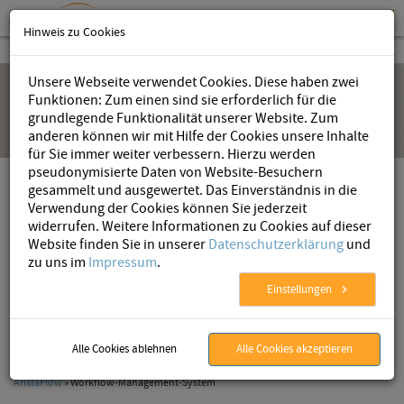
Hinweis zu Cookies
Unsere Webseite verwendet Cookies. Diese haben zwei
Funktionen: Zum einen sind sie erforderlich für die
grundlegende Funktionalität unserer Website. Zum
anderen können wir mit Hilfe der Cookies unsere Inhalte
für Sie immer weiter verbessern. Hierzu werden
pseudonymisierte Daten von Website-Besuchern
Workflow Management mit AristaFlow
gesammelt und ausgewertet. Das Einverständnis in die
BPM Suite
Verwendung der Cookies können Sie jederzeit
widerrufen. Weitere Informationen zu Cookies auf dieser
Von der fachlichen Prozessmodellierung bis zum
Website finden Sie in unserer
Datenschutzerklärung
und
automatisierten Workflow – AristaFlow BPM Suite begleitet
zu uns im
Impressum
.
Sie zuverlässig bei der Digitalisierung Ihrer
Einstellungen
Geschäftsprozesse
Alle Cookies ablehnen
Alle Cookies akzeptieren
AristaFlow
» Workflow-Management-System