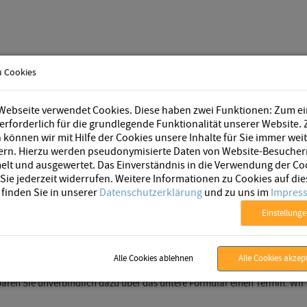
u Cookies
BPM Software
Unternehmen
Webseite verwendet Cookies. Diese haben zwei Funktionen: Zum e
 erforderlich für die grundlegende Funktionalität unserer Website.
können wir mit Hilfe der Cookies unsere Inhalte für Sie immer wei
ern. Hierzu werden pseudonymisierte Daten von Website-Besucher
lt und ausgewertet. Das Einverständnis in die Verwendung der Co
ie jederzeit widerrufen. Weitere Informationen zu Cookies auf die
 finden Sie in unserer
Datenschutzerklärung
und zu uns im
Impres
-Demo anfordern
Einstellung
Alle Cookies ablehnen
Alle Cookies akzep
ern unsere Produkte. Sie erhalten schnell und ohne Aufwand einen Gesam
baren Sie unverbindlich dazu über das untere Formular einen Termin. Wi