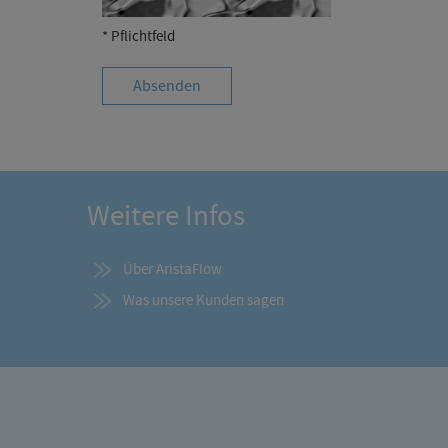
* Pflichtfeld
Weitere Infos
Über AristaFlow
Was unsere Kunden sagen