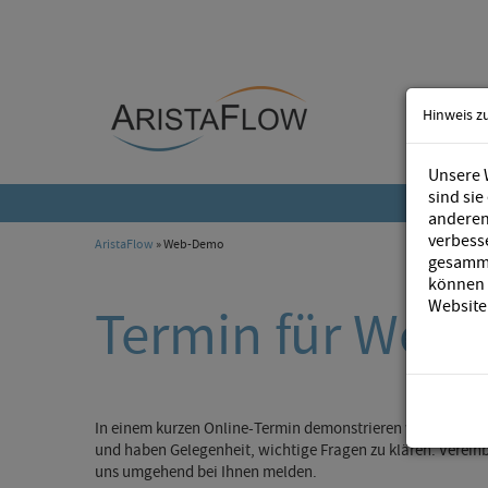
Hinweis z
Unsere 
sind sie
anderen 
verbess
AristaFlow
» Web-Demo
gesamme
können S
Website
Termin für Web
In einem kurzen Online-Termin demonstrieren wir Ihnen g
und haben Gelegenheit, wichtige Fragen zu klären. Verein
uns umgehend bei Ihnen melden.