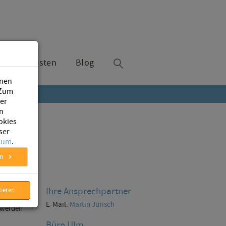
Jetzt testen
Blog
inen
 Zum
ter
n
okies
ser
sum
.
en
Ihre Ansprechpartner
tieren
teindruck
E-Mail:
Martin Jurisch
r werden
Büro Ulm