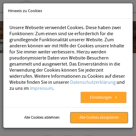
Hinweis zu Cookies
Unsere Webseite verwendet Cookies. Diese haben zwei
Funktionen: Zum einen sind sie erforderlich für die
grundlegende Funktionalität unserer Website. Zum
anderen können wir mit Hilfe der Cookies unsere Inhalte
für Sie immer weiter verbessern. Hierzu werden
pseudonymisierte Daten von Website-Besuchern
AristaFlow
gesammelt und ausgewertet. Das Einverständnis in die
Verwendung der Cookies können Sie jederzeit
Die Experten für flexibles Workflow Management
widerrufen. Weitere Informationen zu Cookies auf dieser
Website finden Sie in unserer
Datenschutzerklärung
und
zu uns im
Impressum
.
Einstellungen
AristaFlow
»
Unternehmen
» Über uns
Das ist AristaFlow
Alle Cookies ablehnen
Alle Cookies akzeptieren