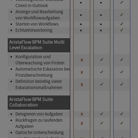
✓
Client in Outlook
Anzeige und Bearbeitung
✓
von Workflowaufgaben
Starten von Workflows
✓
Echtzeitmonitoring
✓
AristaFlow BPM Suite Multi
Level Escalation
Konfiguration und
x
✓
✓
Überwachung von Fristen
Automatische Eskalation bei
x
✓
✓
Fristüberschreitung
Definition beliebig vieler
x
✓
✓
Eskalat­ions­maß­nahm­en
AristaFlow BPM Suite
Collaboration
Delegieren von Aufgaben
x
✓
✓
Rückfragen zu laufenden
x
✓
✓
Aufgaben
Optische Unterscheidung