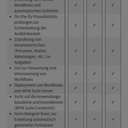
Workflows und
✓
✓
✓
automatischen Schritten
On-the-fly Plausibilitäts­
prüf­ung­en zur
✓
✓
✓
Sicherstellung der
Ausführbarkeit
Zuordnung von
Verantwortlichen
(Personen, Rollen,
✓
✓
✓
Abteilungen, etc.) zu
Aufgaben
GUI zur Verwaltung und
Versionierung von
✓
✓
✓
Workflows
Deployment von Workflows
✓
✓
✓
zum BPM Suite Server
Sicht auf die Anwend­ungs­
bau­steine und Konnektoren
✓
✓
✓
(BPM Suite Connector)
Form Designer Basic zur
Erstellung automatisch
✓
✓
✓
generierter Formulare