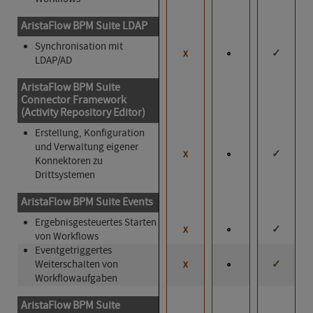
AristaFlow BPM Suite LDAP
Synchronisation mit
x
✓
LDAP/AD
AristaFlow BPM Suite
Connector Framework
(Activity Repository Editor)
Erstellung, Konfiguration
und Verwaltung eigener
x
✓
Konnektoren zu
Drittsystemen
AristaFlow BPM Suite Events
Ergebnisgesteuertes Starten
x
✓
von Workflows
Eventgetriggertes
Weiterschalten von
x
✓
Workflowaufgaben
AristaFlow BPM Suite