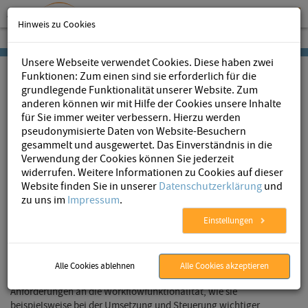
Hinweis zu Cookies
Unsere Webseite verwendet Cookies. Diese haben zwei
Funktionen: Zum einen sind sie erforderlich für die
grundlegende Funktionalität unserer Website. Zum
anderen können wir mit Hilfe der Cookies unsere Inhalte
für Sie immer weiter verbessern. Hierzu werden
pseudonymisierte Daten von Website-Besuchern
AristaFlow
»
BPM Software
» Preise
gesammelt und ausgewertet. Das Einverständnis in die
Verwendung der Cookies können Sie jederzeit
BPM Software Features und Preise
widerrufen. Weitere Informationen zu Cookies auf dieser
Website finden Sie in unserer
Datenschutzerklärung
und
Unsere
BPM Software AristaFlow BPM Suite
ist in den drei
zu uns im
Impressum
.
Editionen
Basic
,
Standard
und
Professional
erhältlich, die sich in
Einstellungen
Umfang und Preis voneinander unterscheiden. Die
Basic
Edition
richtet sich an Unternehmen die schnell und unkompliziert ihre
administrativen Workflows automatisieren wollen und die vor
allem einen einfachen Einstieg in die Welt der Workflow-
Alle Cookies ablehnen
Alle Cookies akzeptieren
gesteuerten Prozesse suchen. Größere Vorhaben und höhere
Anforderungen an die Workflowfunktionalität, wie sie
beispielsweise bei der Umsetzung und Steuerung wichtiger