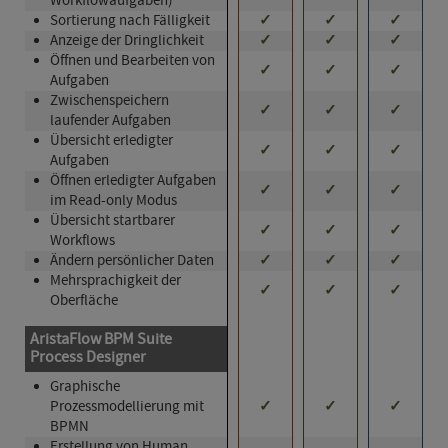
Workflowaufgaben)
Sortierung nach Fälligkeit
✓
✓
✓
Anzeige der Dringlichkeit
✓
✓
✓
Öffnen und Bearbeiten von
✓
✓
✓
Aufgaben
Zwischenspeichern
✓
✓
✓
laufender Aufgaben
Übersicht erledigter
✓
✓
✓
Aufgaben
Öffnen erledigter Aufgaben
✓
✓
✓
im Read-only Modus
Übersicht startbarer
✓
✓
✓
Workflows
Ändern persönlicher Daten
✓
✓
✓
Mehrsprachigkeit der
✓
✓
✓
Oberfläche
AristaFlow BPM Suite
Process Designer
Graphische
Prozessmodellierung mit
✓
✓
✓
BPMN
Erstellung von Human