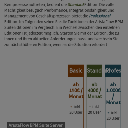
Kernprozesse auftreten, bedient die
Standard
Edition. Die volle
Mächtigkeit bezüglich Performance, Integrationsfähigkeit und
Management von Geschäftsprozessen bietet die
Professional
Edition. Im Folgenden sehen Sie die Funktionen der AristaFlow BPM
Suite Editionen im Vergleich. Ein Wechsel zwischen den einzelnen
Editionen ist jederzeit möglich. Starten Sie mit der Edition, die zu
Ihnen und Ihren aktuellen Anforderungen passt und wechseln Sie
zur nächsthöheren Edition, wenn es die Situation erfordert.
Basic
Standard
Professi
ab
ab
ab
150€ /
400€ /
1.000€
Monat
Monat
/
Monat
+
inkl.
+
inkl.
20 User
20 User
+
inkl.
20 User
AristaFlow BPM Suite Server