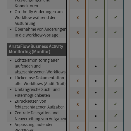
Verzweigungen und
x
✓
✓
Konnektoren
On-the-fly Änderungen am
Workflow während der
x
✓
✓
Ausführung
Übernahme von Änderungen
x
✓
✓
in die Workflow-Vorlage
AristaFlow Business Activity
Monitoring (Monitor)
Echtzeitmonitoring aller
laufenden und
x
✓
abgeschlossenen Workflows
Lückenlose Dokumentation
x
✓
aller Workflows (Audit-Trail)
Umfangreiche Such- und
x
✓
Filtermöglichkeiten
Zurücksetzen von
x
✓
fehlgeschlagenen Aufgaben
Zentrale Delegation und
x
✓
Neuverteilung von Aufgaben
Anpassung laufender
x
✓
Workflows