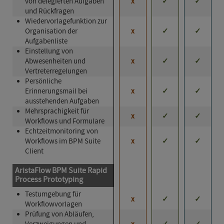
von delegierten Aufgaben
x
✓
✓
und Rückfragen
Wieder­vor­lage­funkt­ion zur
Organisation der
x
✓
✓
Aufgabenliste
Einstellung von
Abwesenheiten und
x
✓
✓
Vertreterregelungen
Persönliche
Erinnerungsmail bei
x
✓
✓
ausstehenden Aufgaben
Mehrsprachigkeit für
x
✓
✓
Workflows und Formulare
Echtzeitmonitoring von
Workflows im BPM Suite
x
✓
✓
Client
AristaFlow BPM Suite Rapid
Process Prototyping
Testumgebung für
x
✓
✓
Workflowvorlagen
Prüfung von Abläufen,