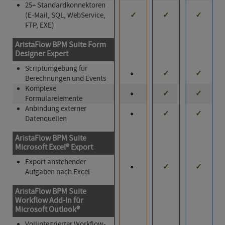
25+ Standard­kon­nek­tor­en
(E-Mail, SQL, WebService,
✓
✓
✓
FTP, EXE)
AristaFlow BPM Suite Form
Designer Expert
Scriptumgebung für
✓
✓
Berechnungen und Events
Komplexe
✓
✓
Formularelemente
Anbindung externer
✓
✓
Datenquellen
AristaFlow BPM Suite
Microsoft Excel® Export
Export anstehender
✓
✓
Aufgaben nach Excel
AristaFlow BPM Suite
Workflow Add-In für
Microsoft Outlook®
Vollintegrierter Workflow-