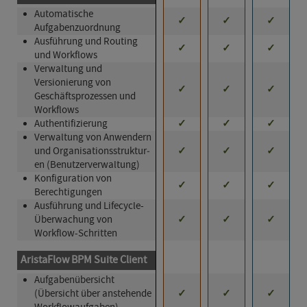
Automatische
✓
✓
✓
Aufgabenzuordn­ung
Ausführung und Routing
✓
✓
✓
und Workflows
Verwaltung und
Versionierung von
✓
✓
✓
Geschäftsprozessen und
Workflows
Authentifizierung
✓
✓
✓
Verwaltung von Anwendern
und Organisations­struktur­
✓
✓
✓
en (Be­nutz­erver­walt­ung)
Konfiguration von
✓
✓
✓
Berechtigungen
Ausführung und Lifecycle-
Überwachung von
✓
✓
✓
Workflow-Schritten
AristaFlow BPM Suite Client
Aufgabenübersicht
(Übersicht über anstehende
✓
✓
✓