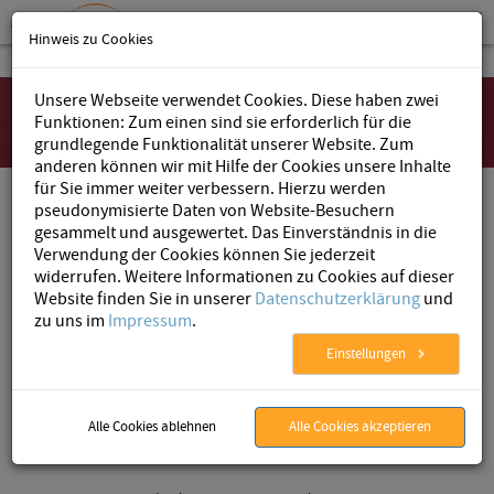
Hinweis zu Cookies
Unsere Webseite verwendet Cookies. Diese haben zwei
Funktionen: Zum einen sind sie erforderlich für die
grundlegende Funktionalität unserer Website. Zum
anderen können wir mit Hilfe der Cookies unsere Inhalte
für Sie immer weiter verbessern. Hierzu werden
pseudonymisierte Daten von Website-Besuchern
AristaFlow
»
BPM Software
»
Business Solutions
» Rechnungseingang mit
gesammelt und ausgewertet. Das Einverständnis in die
AristaInvoice
Verwendung der Cookies können Sie jederzeit
widerrufen. Weitere Informationen zu Cookies auf dieser
Website finden Sie in unserer
Datenschutzerklärung
und
zu uns im
Impressum
.
Rechnungseingang workflow-gestützt
Einstellungen
digitalisieren und bearbeiten mit
AristaInvoice
Alle Cookies ablehnen
Alle Cookies akzeptieren