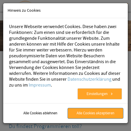
Hinweis zu Cookies
Unsere Webseite verwendet Cookies. Diese haben zwei
Funktionen: Zum einen sind sie erforderlich für die
grundlegende Funktionalität unserer Website. Zum
anderen können wir mit Hilfe der Cookies unsere Inhalte
für Sie immer weiter verbessern. Hierzu werden
pseudonymisierte Daten von Website-Besuchern
AristaFlow
»
Unternehmen
»
Karriere
» Werkstudent/in in der Java-Entwicklung /
gesammelt und ausgewertet. Das Einverständnis in die
Web-Entwicklung gesucht
Verwendung der Cookies können Sie jederzeit
Java-Entwickler / Web-Entwickler
widerrufen. Weitere Informationen zu Cookies auf dieser
Website finden Sie in unserer
Datenschutzerklärung
und
(m/w/d) als Werkstudent/in
zu uns im
Impressum
.
Einstellungen
Zur Unterstützung unseres Teams suchen wir ab sofort Java-
Entwickler und Web-Entwickler (m/w/d) als Werkstudententätigkeit
mit individuellen Arbeitszeiten.
Alle Cookies ablehnen
Alle Cookies akzeptieren
Du findest Programmieren toll?