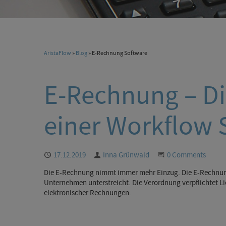
AristaFlow
»
Blog
» E-Rechnung Software
E-Rechnung – Di
einer Workflow 
Published
17.12.2019
Author
Inna Grünwald
Start the Conversa
0 Comments
Die E-Rechnung nimmt immer mehr Einzug. Die E-Rechnungs
Unternehmen unterstreicht. Die Verordnung verpflichtet L
elektronischer Rechnungen.