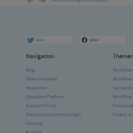
Weitere Beiträge dieses Autors
tweet
teilen
Navigation
Theme
Blog
Workflow
Dokumentation
Workflow 
Newsletter
Spreadshe
Education Platform
Workflow 
Support-Portal
Prozessop
Datenschutzbestimmungen
Finanz- 
Sitemap
Kontakt