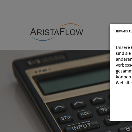
Hinweis z
Unsere 
sind sie
anderen 
verbess
gesamme
können S
Website