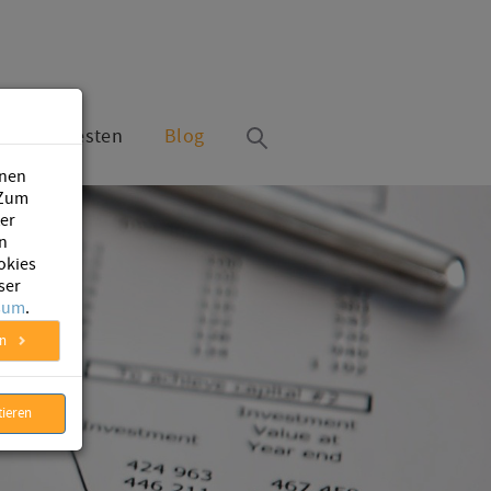
Jetzt testen
Blog
inen
 Zum
ter
n
okies
ser
sum
.
en
tieren