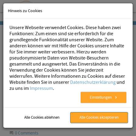
Hinweis zu Cookies
Unsere Webseite verwendet Cookies. Diese haben zwei
Funktionen: Zum einen sind sie erforderlich für die
grundlegende Funktionalität unserer Website. Zum
anderen können wir mit Hilfe der Cookies unsere Inhalte
für Sie immer weiter verbessern. Hierzu werden
pseudonymisierte Daten von Website-Besuchern
AristaFlow
»
Blog
» Low-Code Platform
gesammelt und ausgewertet. Das Einverständnis in die
Verwendung der Cookies können Sie jederzeit
widerrufen. Weitere Informationen zu Cookies auf dieser
Website finden Sie in unserer
Datenschutzerklärung
und
Low-Code Platform: Wie man
zu uns im
Impressum
.
Software-Entwicklung vereinfacht und
Einstellungen
beschleunigt
Alle Cookies ablehnen
Alle Cookies akzeptieren
Published
24.10.2019
Author
Thao Ly
Start the Conversation
0 Comments