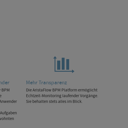
nder
Mehr Transparenz
ow BPM
Die AristaFlow BPM Platform ermöglicht
e
Echtzeit-Monitoring laufender Vorgänge.
 Anwender
Sie behalten stets alles im Blick.
-Aufgaben
ewohnten