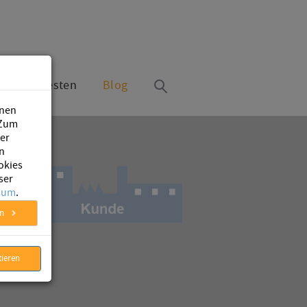
Jetzt testen
Blog
inen
 Zum
ter
n
okies
ser
sum
.
en
tieren