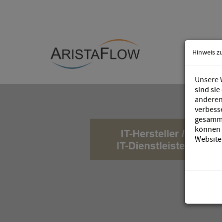
Hinweis z
Unsere 
sind sie
anderen 
verbess
gesamme
können S
Website