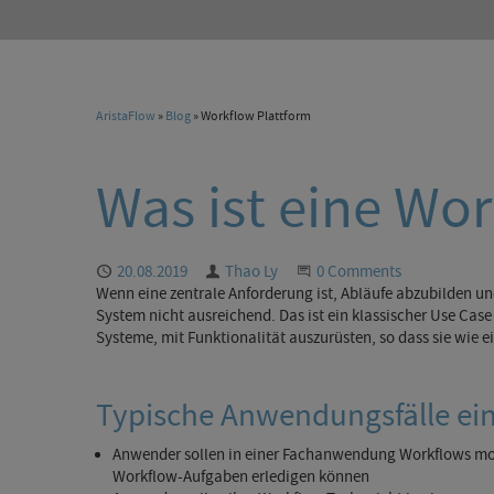
AristaFlow
»
Blog
» Workflow Plattform
Was ist eine Wo
Published
20.08.2019
Author
Thao Ly
Start the Conversation
0 Comments
Wenn eine zentrale Anforderung ist, Abläufe abzubilden 
System nicht ausreichend. Das ist ein klassischer Use C
Systeme, mit Funktionalität auszurüsten, so dass sie wie e
Typische Anwendungsfälle ei
Anwender sollen in einer Fachanwendung Workflows mod
Workflow-Aufgaben erledigen können