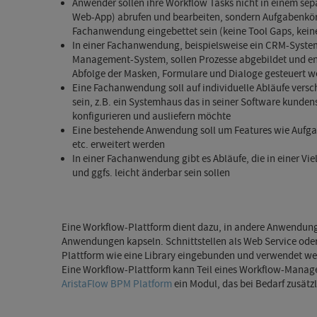
Anwender sollen ihre Workflow Tasks nicht in einem sepa
Web-App) abrufen und bearbeiten, sondern Aufgabenkörbe
Fachanwendung eingebettet sein (keine Tool Gaps, kei
In einer Fachanwendung, beispielsweise ein CRM-Syste
Management-System, sollen Prozesse abgebildet und e
Abfolge der Masken, Formulare und Dialoge gesteuert 
Eine Fachanwendung soll auf individuelle Abläufe vers
sein, z.B. ein Systemhaus das in seiner Software kunden
konfigurieren und ausliefern möchte
Eine bestehende Anwendung soll um Features wie Aufg
etc. erweitert werden
In einer Fachanwendung gibt es Abläufe, die in einer Vi
und ggfs. leicht änderbar sein sollen
Eine Workflow-Plattform dient dazu, in andere Anwendungen
Anwendungen kapseln. Schnittstellen als Web Service od
Plattform wie eine Library eingebunden und verwendet we
Eine Workflow-Plattform kann Teil eines Workflow-Mana
AristaFlow BPM Platform
ein Modul, das bei Bedarf zusät